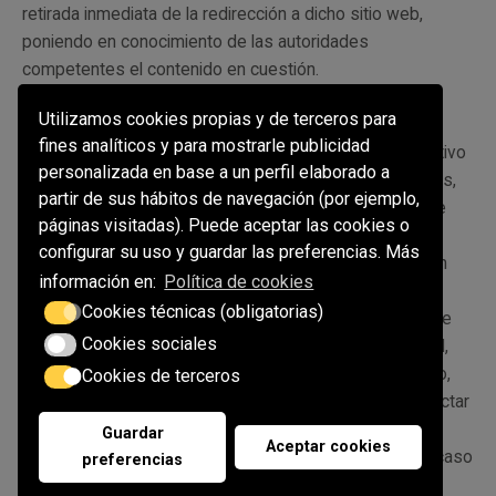
retirada inmediata de la redirección a dicho sitio web,
poniendo en conocimiento de las autoridades
competentes el contenido en cuestión.
Utilizamos cookies propias y de terceros para
El RESPONSABLE no se hace responsable de la
fines analíticos y para mostrarle publicidad
información y contenidos almacenados, a título enunciativo
personalizada en base a un perfil elaborado a
pero no limitativo, en foros, chats, generadores de blogs,
partir de sus hábitos de navegación (por ejemplo,
comentarios, redes sociales o cualquier otro medio que
páginas visitadas). Puede aceptar las cookies o
permita a terceros publicar contenidos de forma
configurar su uso y guardar las preferencias. Más
independiente en la página web del RESPONSABLE. Sin
información en:
Política de cookies
embargo, y en cumplimiento de lo dispuesto en los
Cookies técnicas (obligatorias)
artículos 11 y 16 de la LSSICE, se pone a disposición de
Cookies sociales
todos los usuarios, autoridades y fuerzas de seguridad,
colaborando de forma activa en la retirada o, en su caso,
Cookies de terceros
bloqueo de todos aquellos contenidos que puedan afectar
o contravenir la legislación nacional o internacional, los
Guardar
Aceptar cookies
derechos de terceros o la moral y el orden público. En caso
preferencias
de que el usuario considere que existe en el sitio web