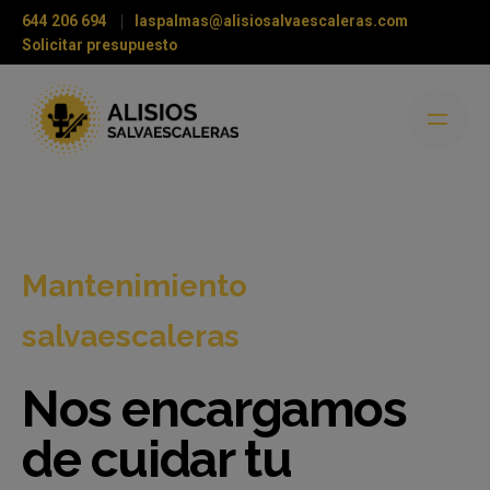
Skip
644 206 694
laspalmas@alisiosalvaescaleras.com
to
Solicitar presupuesto
content
Mantenimiento
salvaescaleras
Nos encargamos
de cuidar tu