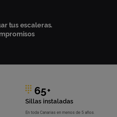
uar tus escaleras.
compromisos
65
+
Sillas instaladas
En toda Canarias en menos de 5 años.