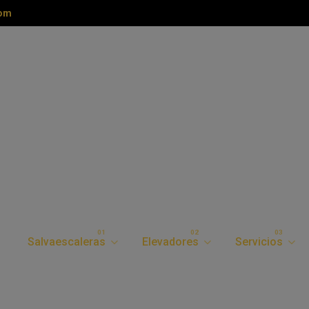
com
REPA
MANT
Salvaescaleras
Elevadores
Servicios