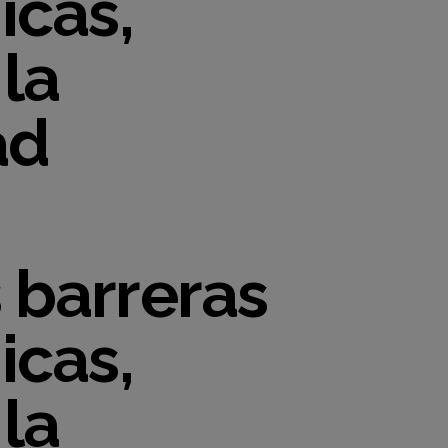
icas,
la
ad
 barreras
icas,
la