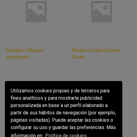
Modern Shape
Modern Upholstery
Armchair
Chair
Utilizamos cookies propias y de terceros para
fines analíticos y para mostrarle publicidad
personalizada en base a un perfil elaborado a
partir de sus hábitos de navegación (por ejemplo,
páginas visitadas). Puede aceptar las cookies o
configurar su uso y guardar las preferencias. Más
Modern Upholstery
Penultima Armchair
información en:
Política de cookies