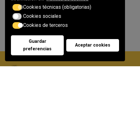
Stool
Cookies técnicas (obligatorias)
Cookies sociales
Cookies de terceros
Guardar
Aceptar cookies
preferencias
Soluciones de accesibilidad en Canarias: sillas, plataformas
y salvaescaleras móviles. Distribuidor oficial de Vimec en
Las Palmas.
Contacto