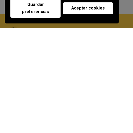
Guardar
Aceptar cookies
preferencias
Soluciones de accesibilidad en Canarias: sillas, plataformas
y salvaescaleras móviles. Distribuidor oficial de Vimec en
Las Palmas.
Contacto
644 206 694
laspalmas@alisiosalvaescaleras.com
Horario