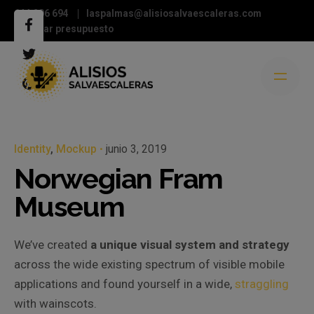
644 206 694
laspalmas@alisiosalvaescaleras.com
Solicitar presupuesto
Identity
Mockup
junio 3, 2019
Norwegian Fram
Museum
We’ve created
a unique visual system and strategy
across the wide existing spectrum of visible mobile
applications and found yourself in a wide,
straggling
with wainscots.